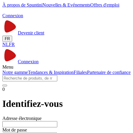
À propos de Spuntini
Nouvelles & Evénements
Offres d'emploi
Connexion
Devenir client
FR
NL
FR
Connexion
Menu
Notre gamme
Tendances & Inspiration
Filiales
Partenaire de confiance
0
Identifiez-vous
Adresse électronique
Mot de passe