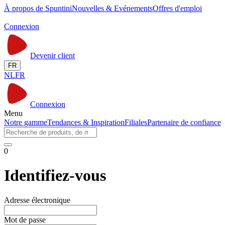
À propos de Spuntini
Nouvelles & Evénements
Offres d'emploi
Connexion
Devenir client
FR
NL
FR
Connexion
Menu
Notre gamme
Tendances & Inspiration
Filiales
Partenaire de confiance
0
Identifiez-vous
Adresse électronique
Mot de passe