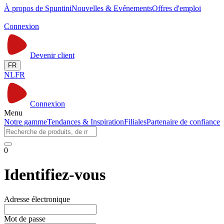
À propos de Spuntini
Nouvelles & Evénements
Offres d'emploi
Connexion
Devenir client
FR
NL
FR
Connexion
Menu
Notre gamme
Tendances & Inspiration
Filiales
Partenaire de confiance
0
Identifiez-vous
Adresse électronique
Mot de passe