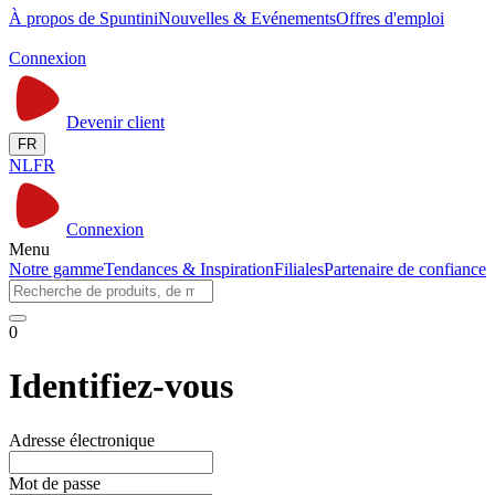
À propos de Spuntini
Nouvelles & Evénements
Offres d'emploi
Connexion
Devenir client
FR
NL
FR
Connexion
Menu
Notre gamme
Tendances & Inspiration
Filiales
Partenaire de confiance
0
Identifiez-vous
Adresse électronique
Mot de passe