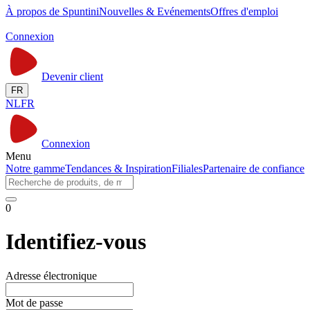
À propos de Spuntini
Nouvelles & Evénements
Offres d'emploi
Connexion
Devenir client
FR
NL
FR
Connexion
Menu
Notre gamme
Tendances & Inspiration
Filiales
Partenaire de confiance
0
Identifiez-vous
Adresse électronique
Mot de passe