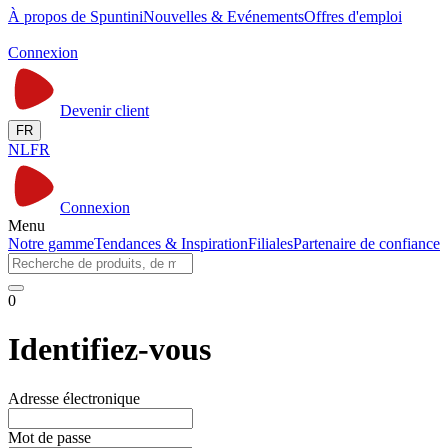
À propos de Spuntini
Nouvelles & Evénements
Offres d'emploi
Connexion
Devenir client
FR
NL
FR
Connexion
Menu
Notre gamme
Tendances & Inspiration
Filiales
Partenaire de confiance
0
Identifiez-vous
Adresse électronique
Mot de passe