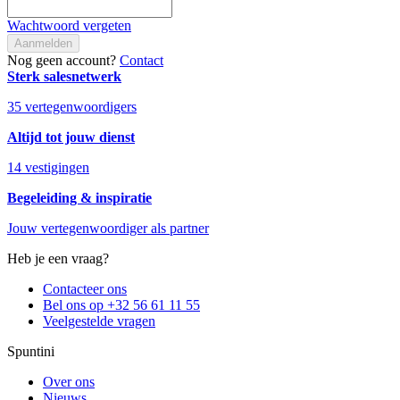
Wachtwoord vergeten
Aanmelden
Nog geen account?
Contact
Sterk salesnetwerk
35 vertegenwoordigers
Altijd tot jouw dienst
14 vestigingen
Begeleiding & inspiratie
Jouw vertegenwoordiger als partner
Heb je een vraag?
Contacteer ons
Bel ons op +32 56 61 11 55
Veelgestelde vragen
Spuntini
Over ons
Nieuws