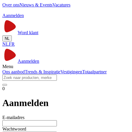
Over ons
Nieuws & Events
Vacatures
Aanmelden
Word klant
NL
NL
FR
Aanmelden
Menu
Ons aanbod
Trends & Inspiratie
Vestigingen
Totaalpartner
0
Aanmelden
E-mailadres
Wachtwoord