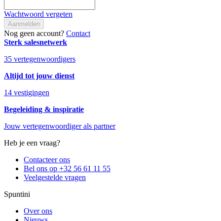
Wachtwoord vergeten
Aanmelden
Nog geen account?
Contact
Sterk salesnetwerk
35 vertegenwoordigers
Altijd tot jouw dienst
14 vestigingen
Begeleiding & inspiratie
Jouw vertegenwoordiger als partner
Heb je een vraag?
Contacteer ons
Bel ons op +32 56 61 11 55
Veelgestelde vragen
Spuntini
Over ons
Nieuws