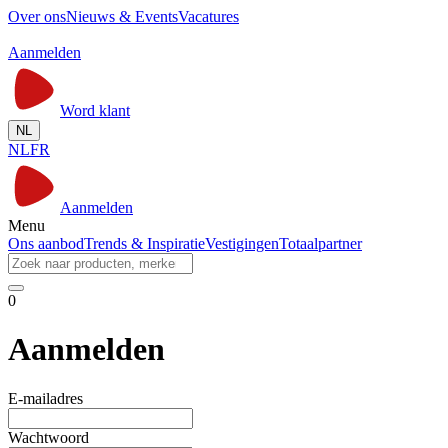
Over ons
Nieuws & Events
Vacatures
Aanmelden
Word klant
NL
NL
FR
Aanmelden
Menu
Ons aanbod
Trends & Inspiratie
Vestigingen
Totaalpartner
0
Aanmelden
E-mailadres
Wachtwoord