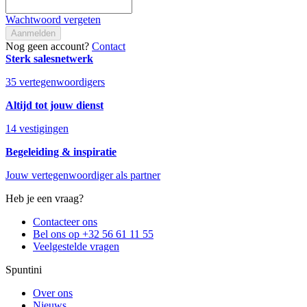
Wachtwoord vergeten
Aanmelden
Nog geen account?
Contact
Sterk salesnetwerk
35 vertegenwoordigers
Altijd tot jouw dienst
14 vestigingen
Begeleiding & inspiratie
Jouw vertegenwoordiger als partner
Heb je een vraag?
Contacteer ons
Bel ons op +32 56 61 11 55
Veelgestelde vragen
Spuntini
Over ons
Nieuws