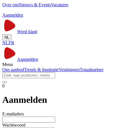
Over ons
Nieuws & Events
Vacatures
Aanmelden
Word klant
NL
NL
FR
Aanmelden
Menu
Ons aanbod
Trends & Inspiratie
Vestigingen
Totaalpartner
0
Aanmelden
E-mailadres
Wachtwoord