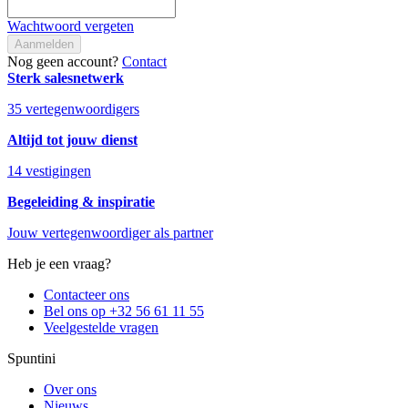
Wachtwoord vergeten
Aanmelden
Nog geen account?
Contact
Sterk salesnetwerk
35 vertegenwoordigers
Altijd tot jouw dienst
14 vestigingen
Begeleiding & inspiratie
Jouw vertegenwoordiger als partner
Heb je een vraag?
Contacteer ons
Bel ons op +32 56 61 11 55
Veelgestelde vragen
Spuntini
Over ons
Nieuws