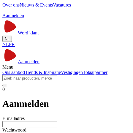
Over ons
Nieuws & Events
Vacatures
Aanmelden
Word klant
NL
NL
FR
Aanmelden
Menu
Ons aanbod
Trends & Inspiratie
Vestigingen
Totaalpartner
0
Aanmelden
E-mailadres
Wachtwoord