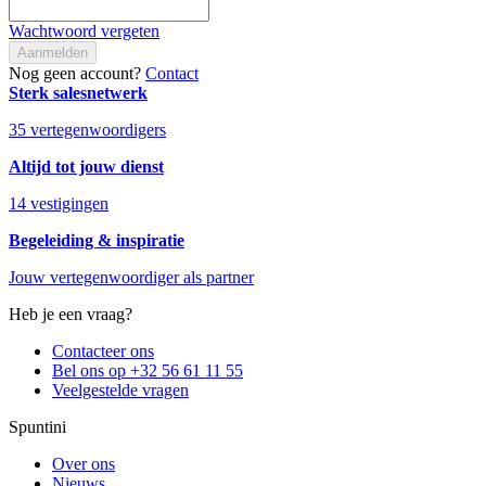
Wachtwoord vergeten
Aanmelden
Nog geen account?
Contact
Sterk salesnetwerk
35 vertegenwoordigers
Altijd tot jouw dienst
14 vestigingen
Begeleiding & inspiratie
Jouw vertegenwoordiger als partner
Heb je een vraag?
Contacteer ons
Bel ons op +32 56 61 11 55
Veelgestelde vragen
Spuntini
Over ons
Nieuws