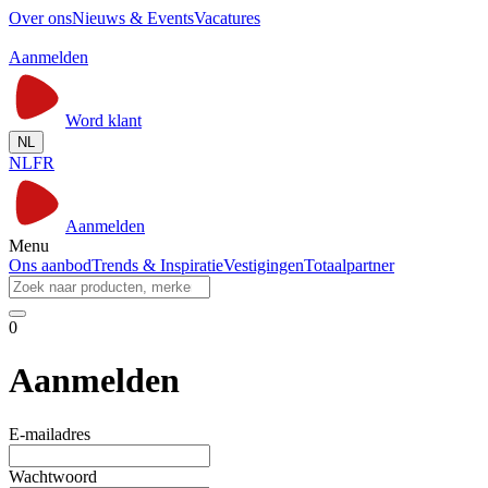
Over ons
Nieuws & Events
Vacatures
Aanmelden
Word klant
NL
NL
FR
Aanmelden
Menu
Ons aanbod
Trends & Inspiratie
Vestigingen
Totaalpartner
0
Aanmelden
E-mailadres
Wachtwoord