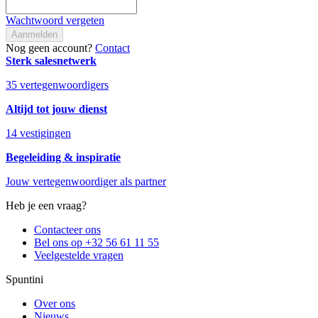
Wachtwoord vergeten
Aanmelden
Nog geen account?
Contact
Sterk salesnetwerk
35 vertegenwoordigers
Altijd tot jouw dienst
14 vestigingen
Begeleiding & inspiratie
Jouw vertegenwoordiger als partner
Heb je een vraag?
Contacteer ons
Bel ons op +32 56 61 11 55
Veelgestelde vragen
Spuntini
Over ons
Nieuws