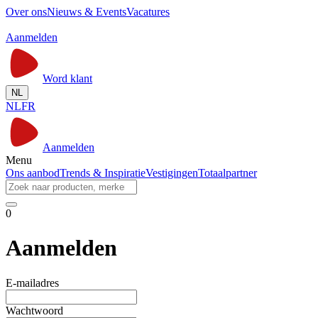
Over ons
Nieuws & Events
Vacatures
Aanmelden
Word klant
NL
NL
FR
Aanmelden
Menu
Ons aanbod
Trends & Inspiratie
Vestigingen
Totaalpartner
0
Aanmelden
E-mailadres
Wachtwoord