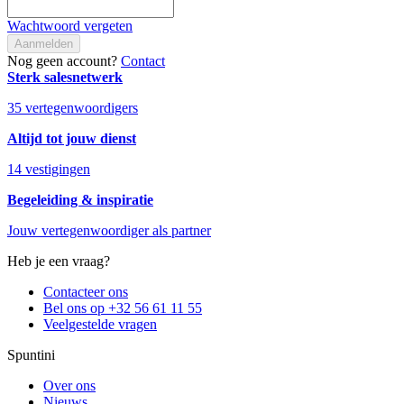
Wachtwoord vergeten
Aanmelden
Nog geen account?
Contact
Sterk salesnetwerk
35 vertegenwoordigers
Altijd tot jouw dienst
14 vestigingen
Begeleiding & inspiratie
Jouw vertegenwoordiger als partner
Heb je een vraag?
Contacteer ons
Bel ons op +32 56 61 11 55
Veelgestelde vragen
Spuntini
Over ons
Nieuws