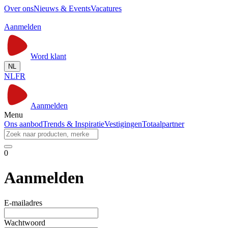
Over ons
Nieuws & Events
Vacatures
Aanmelden
Word klant
NL
NL
FR
Aanmelden
Menu
Ons aanbod
Trends & Inspiratie
Vestigingen
Totaalpartner
0
Aanmelden
E-mailadres
Wachtwoord