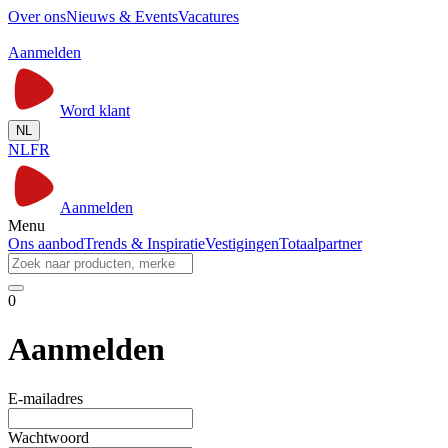
Over ons
Nieuws & Events
Vacatures
Aanmelden
Word klant
NL
NL
FR
Aanmelden
Menu
Ons aanbod
Trends & Inspiratie
Vestigingen
Totaalpartner
0
Aanmelden
E-mailadres
Wachtwoord