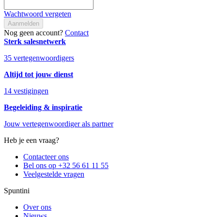
Wachtwoord vergeten
Aanmelden
Nog geen account?
Contact
Sterk salesnetwerk
35 vertegenwoordigers
Altijd tot jouw dienst
14 vestigingen
Begeleiding & inspiratie
Jouw vertegenwoordiger als partner
Heb je een vraag?
Contacteer ons
Bel ons op +32 56 61 11 55
Veelgestelde vragen
Spuntini
Over ons
Nieuws