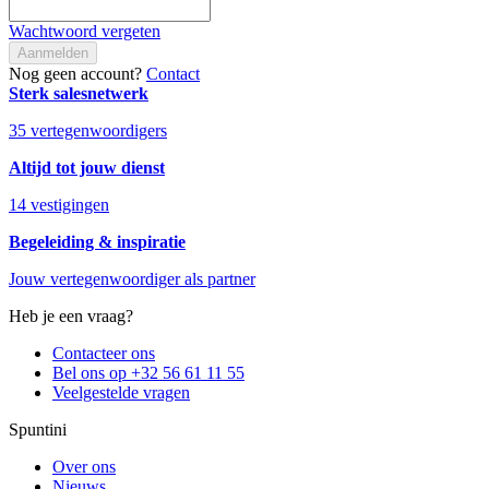
Wachtwoord vergeten
Aanmelden
Nog geen account?
Contact
Sterk salesnetwerk
35 vertegenwoordigers
Altijd tot jouw dienst
14 vestigingen
Begeleiding & inspiratie
Jouw vertegenwoordiger als partner
Heb je een vraag?
Contacteer ons
Bel ons op +32 56 61 11 55
Veelgestelde vragen
Spuntini
Over ons
Nieuws