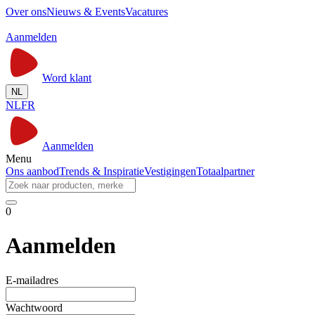
Over ons
Nieuws & Events
Vacatures
Aanmelden
Word klant
NL
NL
FR
Aanmelden
Menu
Ons aanbod
Trends & Inspiratie
Vestigingen
Totaalpartner
0
Aanmelden
E-mailadres
Wachtwoord