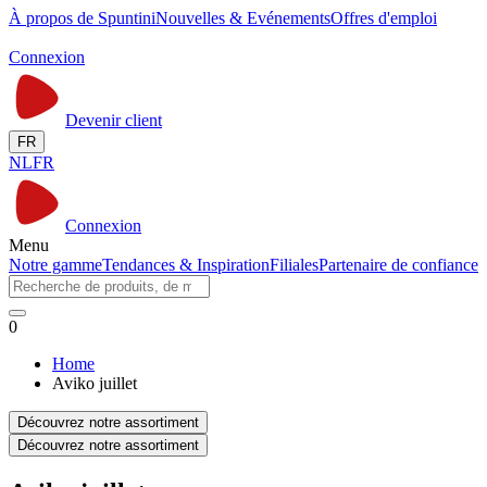
À propos de Spuntini
Nouvelles & Evénements
Offres d'emploi
Connexion
Devenir client
FR
NL
FR
Connexion
Menu
Notre gamme
Tendances & Inspiration
Filiales
Partenaire de confiance
0
Home
Aviko juillet
Découvrez notre assortiment
Découvrez notre assortiment