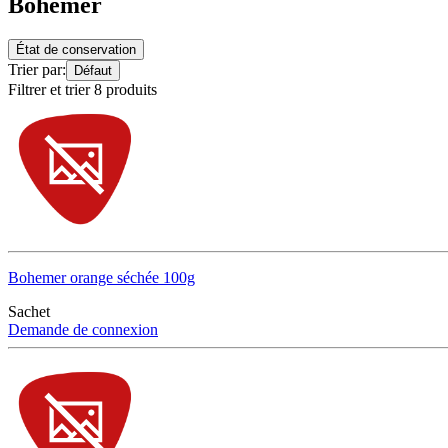
Bohemer
État de conservation
Trier par:
Défaut
Filtrer et trier 8 produits
Bohemer orange séchée 100g
Sachet
Demande de connexion