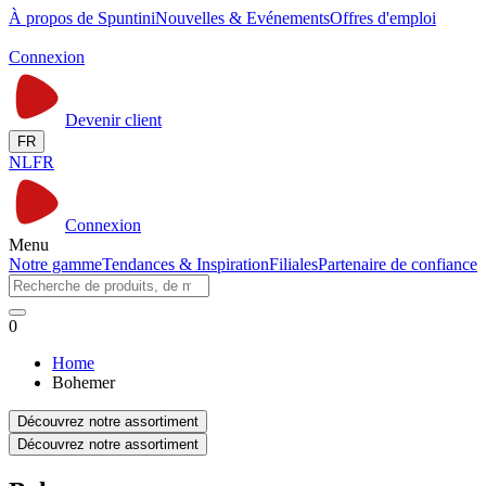
À propos de Spuntini
Nouvelles & Evénements
Offres d'emploi
Connexion
Devenir client
FR
NL
FR
Connexion
Menu
Notre gamme
Tendances & Inspiration
Filiales
Partenaire de confiance
0
Home
Bohemer
Découvrez notre assortiment
Découvrez notre assortiment