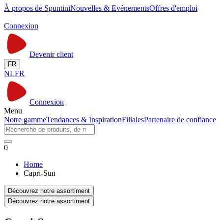
À propos de Spuntini
Nouvelles & Evénements
Offres d'emploi
Connexion
Devenir client
FR
NL
FR
Connexion
Menu
Notre gamme
Tendances & Inspiration
Filiales
Partenaire de confiance
0
Home
Capri-Sun
Découvrez notre assortiment
Découvrez notre assortiment