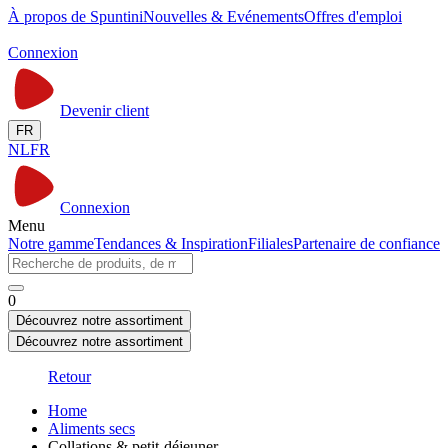
À propos de Spuntini
Nouvelles & Evénements
Offres d'emploi
Connexion
Devenir client
FR
NL
FR
Connexion
Menu
Notre gamme
Tendances & Inspiration
Filiales
Partenaire de confiance
0
Découvrez notre assortiment
Découvrez notre assortiment
Retour
Home
Aliments secs
Collations & petit-déjeuner