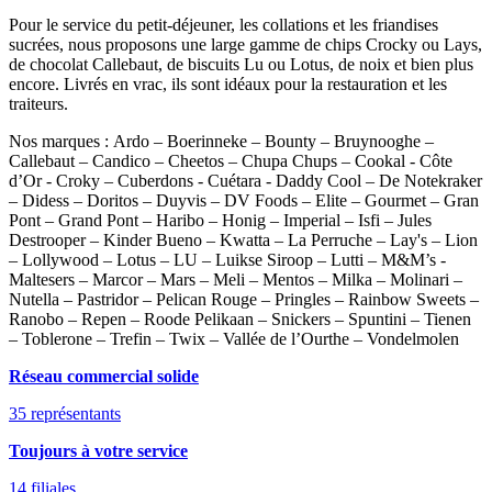
Pour le service du petit-déjeuner, les collations et les friandises
sucrées, nous proposons une large gamme de chips Crocky ou Lays,
de chocolat Callebaut, de biscuits Lu ou Lotus, de noix et bien plus
encore. Livrés en vrac, ils sont idéaux pour la restauration et les
traiteurs.
Nos marques :
Ardo – Boerinneke – Bounty – Bruynooghe –
Callebaut – Candico – Cheetos – Chupa Chups – Cookal - Côte
d’Or - Croky – Cuberdons - Cuétara - Daddy Cool – De Notekraker
– Didess – Doritos – Duyvis – DV Foods – Elite – Gourmet – Gran
Pont – Grand Pont – Haribo – Honig – Imperial – Isfi – Jules
Destrooper – Kinder Bueno – Kwatta – La Perruche – Lay's – Lion
– Lollywood – Lotus – LU – Luikse Siroop – Lutti – M&M’s -
Maltesers – Marcor – Mars – Meli – Mentos – Milka – Molinari –
Nutella – Pastridor – Pelican Rouge – Pringles – Rainbow Sweets –
Ranobo – Repen – Roode Pelikaan – Snickers – Spuntini – Tienen
– Toblerone – Trefin – Twix – Vallée de l’Ourthe – Vondelmolen
Réseau commercial solide
35 représentants
Toujours à votre service
14 filiales