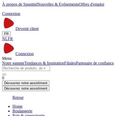
À propos de Spuntini
Nouvelles & Evénements
Offres d'emploi
Connexion
Devenir client
FR
NL
FR
Connexion
Menu
Notre gamme
Tendances & Inspiration
Filiales
Partenaire de confiance
0
Découvrez notre assortiment
Découvrez notre assortiment
Retour
Home
Boulangerie
Pain & viennoiserie