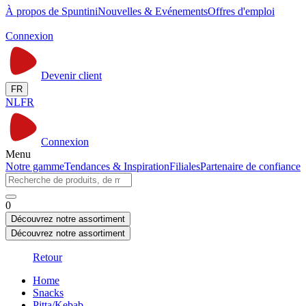
À propos de Spuntini
Nouvelles & Evénements
Offres d'emploi
Connexion
Devenir client
FR
NL
FR
Connexion
Menu
Notre gamme
Tendances & Inspiration
Filiales
Partenaire de confiance
0
Découvrez notre assortiment
Découvrez notre assortiment
Retour
Home
Snacks
Pitta/Kebab