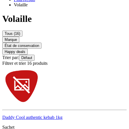
Volaille
Volaille
Tous (16)
Marque
État de conservation
Happy deals
Trier par:
Défaut
Filtrer et trier 16 produits
Daddy Cool authentic kebab 1kg
Sachet