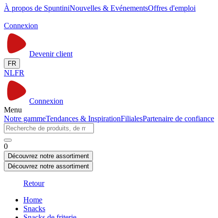
À propos de Spuntini
Nouvelles & Evénements
Offres d'emploi
Connexion
Devenir client
FR
NL
FR
Connexion
Menu
Notre gamme
Tendances & Inspiration
Filiales
Partenaire de confiance
0
Découvrez notre assortiment
Découvrez notre assortiment
Retour
Home
Snacks
Snacks de friterie