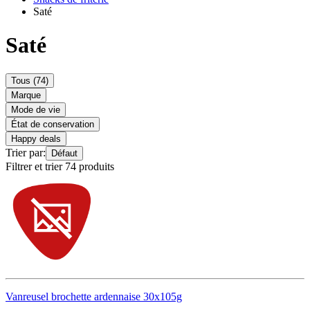
Saté
Saté
Tous (74)
Marque
Mode de vie
État de conservation
Happy deals
Trier par:
Défaut
Filtrer et trier 74 produits
Vanreusel brochette ardennaise 30x105g