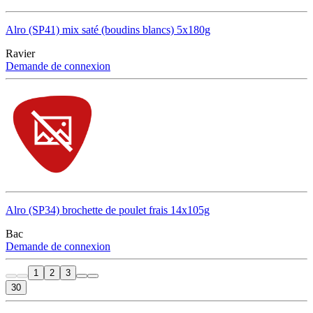
Alro (SP41) mix saté (boudins blancs) 5x180g
Ravier
Demande de connexion
Alro (SP34) brochette de poulet frais 14x105g
Bac
Demande de connexion
1
2
3
30