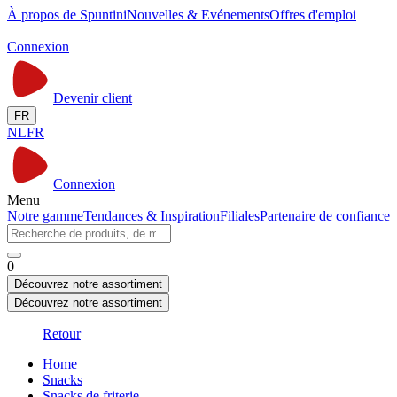
À propos de Spuntini
Nouvelles & Evénements
Offres d'emploi
Connexion
Devenir client
FR
NL
FR
Connexion
Menu
Notre gamme
Tendances & Inspiration
Filiales
Partenaire de confiance
0
Découvrez notre assortiment
Découvrez notre assortiment
Retour
Home
Snacks
Snacks de friterie