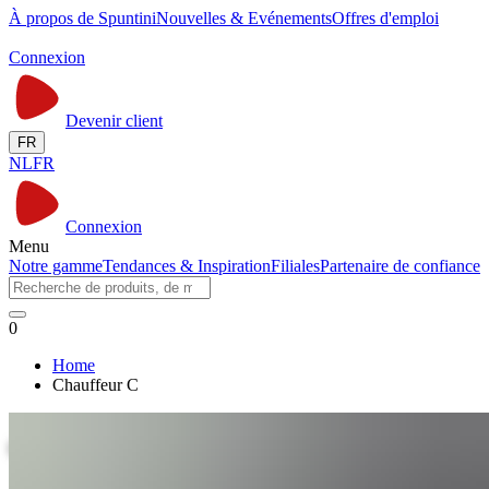
À propos de Spuntini
Nouvelles & Evénements
Offres d'emploi
Connexion
Devenir client
FR
NL
FR
Connexion
Menu
Notre gamme
Tendances & Inspiration
Filiales
Partenaire de confiance
0
Home
Chauffeur C
Chauffeur C