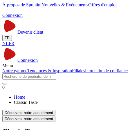
À propos de Spuntini
Nouvelles & Evénements
Offres d'emploi
Connexion
Devenir client
FR
NL
FR
Connexion
Menu
Notre gamme
Tendances & Inspiration
Filiales
Partenaire de confiance
0
Home
Classic Taste
Découvrez notre assortiment
Découvrez notre assortiment