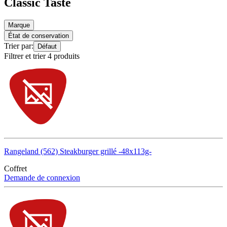
Classic Taste
Marque
État de conservation
Trier par:
Défaut
Filtrer et trier 4 produits
Rangeland (562) Steakburger grillé -48x113g-
Coffret
Demande de connexion