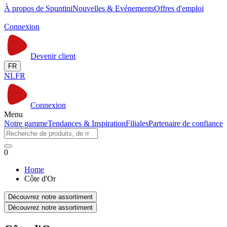
À propos de Spuntini
Nouvelles & Evénements
Offres d'emploi
Connexion
Devenir client
FR
NL
FR
Connexion
Menu
Notre gamme
Tendances & Inspiration
Filiales
Partenaire de confiance
0
Home
Côte d'Or
Découvrez notre assortiment
Découvrez notre assortiment