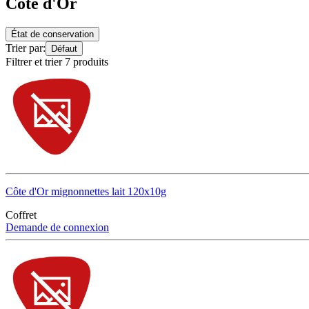
Côte d'Or
État de conservation
Trier par:
Défaut
Filtrer et trier 7 produits
Côte d'Or mignonnettes lait 120x10g
Coffret
Demande de connexion