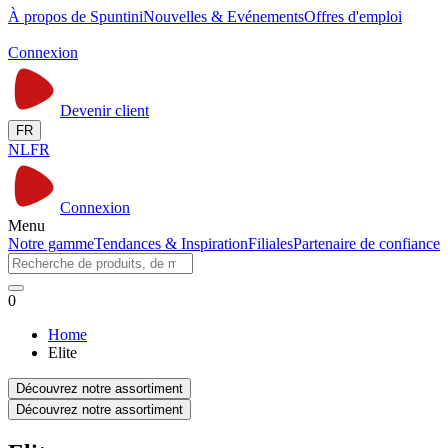
À propos de Spuntini
Nouvelles & Evénements
Offres d'emploi
Connexion
Devenir client
FR
NL
FR
Connexion
Menu
Notre gamme
Tendances & Inspiration
Filiales
Partenaire de confiance
0
Home
Elite
Découvrez notre assortiment
Découvrez notre assortiment