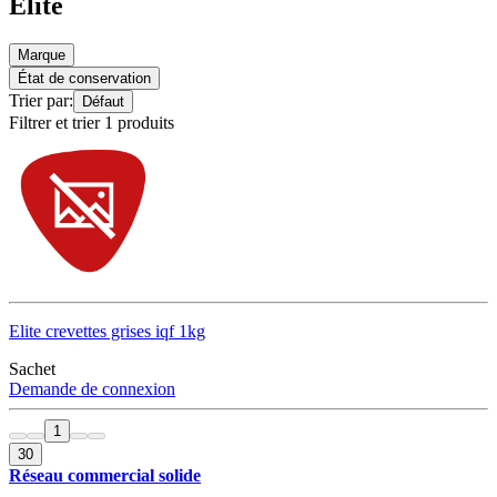
Elite
Marque
État de conservation
Trier par:
Défaut
Filtrer et trier 1 produits
Elite crevettes grises iqf 1kg
Sachet
Demande de connexion
1
30
Réseau commercial solide