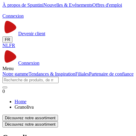
À propos de Spuntini
Nouvelles & Evénements
Offres d'emploi
Connexion
Devenir client
FR
NL
FR
Connexion
Menu
Notre gamme
Tendances & Inspiration
Filiales
Partenaire de confiance
0
Home
Granoliva
Découvrez notre assortiment
Découvrez notre assortiment