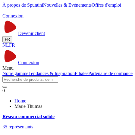
À propos de Spuntini
Nouvelles & Evénements
Offres d'emploi
Connexion
Devenir client
FR
NL
FR
Connexion
Menu
Notre gamme
Tendances & Inspiration
Filiales
Partenaire de confiance
0
Home
Marie Thumas
Réseau commercial solide
35 représentants