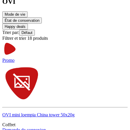
OVI
Mode de vie
État de conservation
Happy deals
Trier par:
Défaut
Filtrer et trier 18 produits
Promo
OVI mini loempia China tower 50x20g
Coffret
Demande de connexion