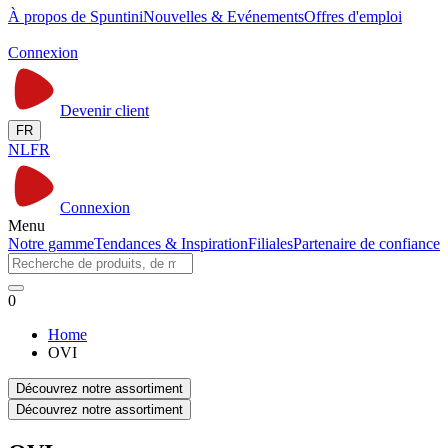
À propos de Spuntini
Nouvelles & Evénements
Offres d'emploi
Connexion
Devenir client
FR
NL
FR
Connexion
Menu
Notre gamme
Tendances & Inspiration
Filiales
Partenaire de confiance
0
Home
OVI
Découvrez notre assortiment
Découvrez notre assortiment