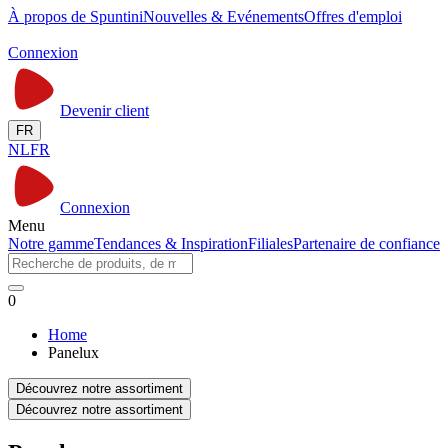
À propos de Spuntini
Nouvelles & Evénements
Offres d'emploi
Connexion
Devenir client
FR
NL
FR
Connexion
Menu
Notre gamme
Tendances & Inspiration
Filiales
Partenaire de confiance
0
Home
Panelux
Découvrez notre assortiment
Découvrez notre assortiment