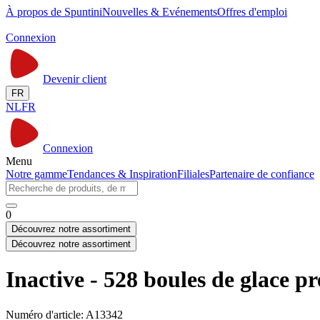
À propos de Spuntini
Nouvelles & Evénements
Offres d'emploi
Connexion
Devenir client
FR
NL
FR
Connexion
Menu
Notre gamme
Tendances & Inspiration
Filiales
Partenaire de confiance
0
Découvrez notre assortiment
Découvrez notre assortiment
Inactive - 528 boules de glace 
Numéro d'article: A13342