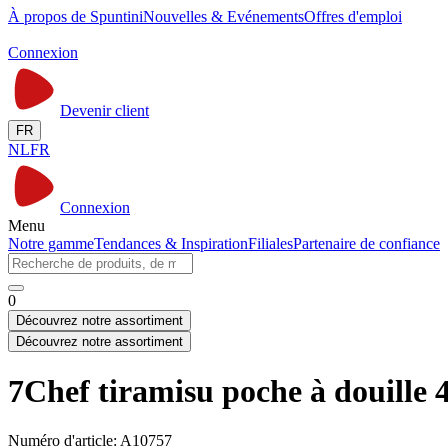
À propos de Spuntini
Nouvelles & Evénements
Offres d'emploi
Connexion
Devenir client
FR
NL
FR
Connexion
Menu
Notre gamme
Tendances & Inspiration
Filiales
Partenaire de confiance
0
Découvrez notre assortiment
Découvrez notre assortiment
7Chef tiramisu poche à douille 
Numéro d'article: A10757