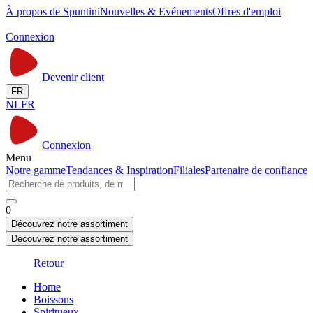
À propos de Spuntini
Nouvelles & Evénements
Offres d'emploi
Connexion
Devenir client
FR
NL
FR
Connexion
Menu
Notre gamme
Tendances & Inspiration
Filiales
Partenaire de confiance
0
Découvrez notre assortiment
Découvrez notre assortiment
Retour
Home
Boissons
Spiritueux