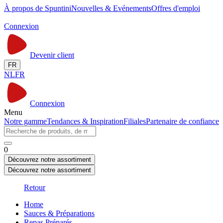
À propos de Spuntini
Nouvelles & Evénements
Offres d'emploi
Connexion
Devenir client
FR
NL
FR
Connexion
Menu
Notre gamme
Tendances & Inspiration
Filiales
Partenaire de confiance
0
Découvrez notre assortiment
Découvrez notre assortiment
Retour
Home
Sauces & Préparations
Repas Préparés