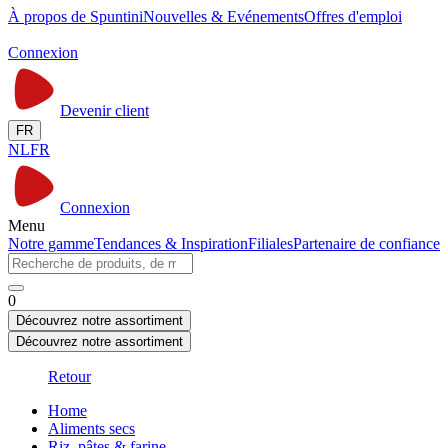
À propos de Spuntini
Nouvelles & Evénements
Offres d'emploi
Connexion
Devenir client
FR
NL
FR
Connexion
Menu
Notre gamme
Tendances & Inspiration
Filiales
Partenaire de confiance
0
Découvrez notre assortiment
Découvrez notre assortiment
Retour
Home
Aliments secs
Riz, pâtes & farine