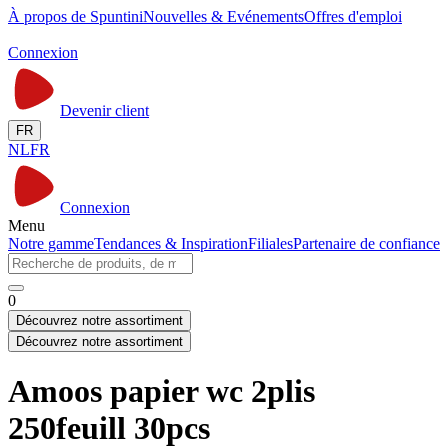
À propos de Spuntini
Nouvelles & Evénements
Offres d'emploi
Connexion
Devenir client
FR
NL
FR
Connexion
Menu
Notre gamme
Tendances & Inspiration
Filiales
Partenaire de confiance
0
Découvrez notre assortiment
Découvrez notre assortiment
Amoos papier wc 2plis
250feuill 30pcs