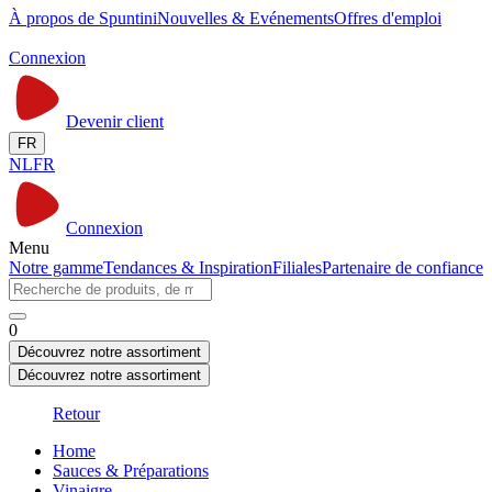
À propos de Spuntini
Nouvelles & Evénements
Offres d'emploi
Connexion
Devenir client
FR
NL
FR
Connexion
Menu
Notre gamme
Tendances & Inspiration
Filiales
Partenaire de confiance
0
Découvrez notre assortiment
Découvrez notre assortiment
Retour
Home
Sauces & Préparations
Vinaigre