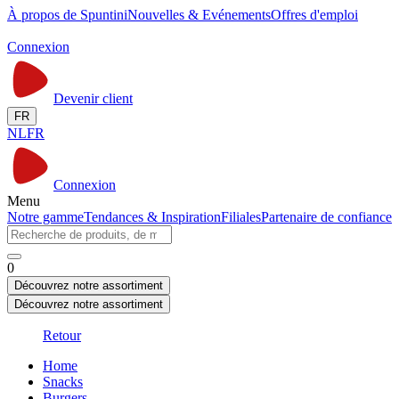
À propos de Spuntini
Nouvelles & Evénements
Offres d'emploi
Connexion
Devenir client
FR
NL
FR
Connexion
Menu
Notre gamme
Tendances & Inspiration
Filiales
Partenaire de confiance
0
Découvrez notre assortiment
Découvrez notre assortiment
Retour
Home
Snacks
Burgers