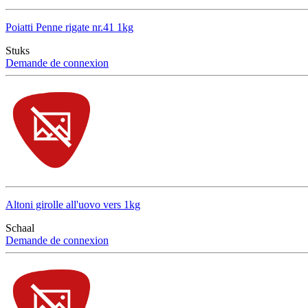
Poiatti Penne rigate nr.41 1kg
Stuks
Demande de connexion
Altoni girolle all'uovo vers 1kg
Schaal
Demande de connexion