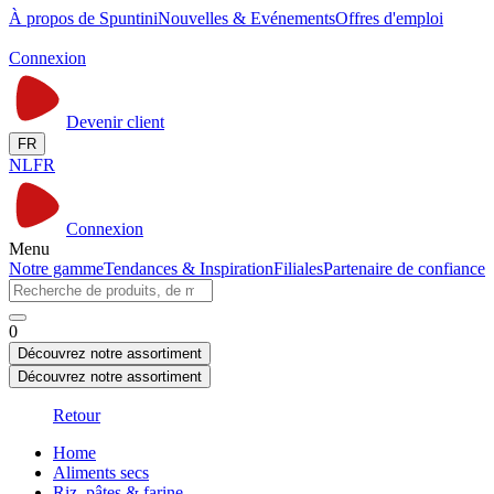
À propos de Spuntini
Nouvelles & Evénements
Offres d'emploi
Connexion
Devenir client
FR
NL
FR
Connexion
Menu
Notre gamme
Tendances & Inspiration
Filiales
Partenaire de confiance
0
Découvrez notre assortiment
Découvrez notre assortiment
Retour
Home
Aliments secs
Riz, pâtes & farine