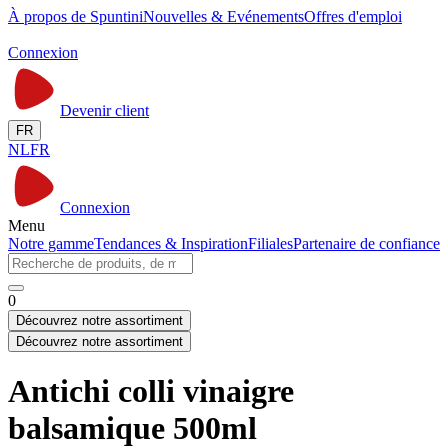
À propos de Spuntini
Nouvelles & Evénements
Offres d'emploi
Connexion
Devenir client
FR
NL
FR
Connexion
Menu
Notre gamme
Tendances & Inspiration
Filiales
Partenaire de confiance
0
Découvrez notre assortiment
Découvrez notre assortiment
Antichi colli vinaigre
balsamique 500ml