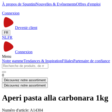
À propos de Spuntini
Nouvelles & Evénements
Offres d'emploi
Connexion
Devenir client
FR
NL
FR
Connexion
Menu
Notre gamme
Tendances & Inspiration
Filiales
Partenaire de confiance
0
Découvrez notre assortiment
Découvrez notre assortiment
Aperi pasta alla carbonara 1kg
Numéro d'article: A14304