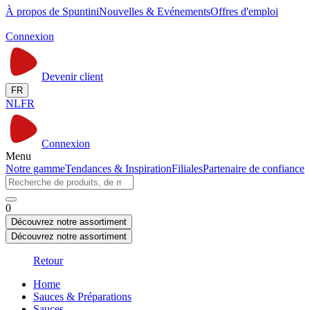
À propos de Spuntini
Nouvelles & Evénements
Offres d'emploi
Connexion
Devenir client
FR
NL
FR
Connexion
Menu
Notre gamme
Tendances & Inspiration
Filiales
Partenaire de confiance
0
Découvrez notre assortiment
Découvrez notre assortiment
Retour
Home
Sauces & Préparations
Sauces