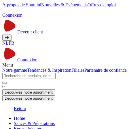
À propos de Spuntini
Nouvelles & Evénements
Offres d'emploi
Connexion
Devenir client
FR
NL
FR
Connexion
Menu
Notre gamme
Tendances & Inspiration
Filiales
Partenaire de confiance
0
Découvrez notre assortiment
Découvrez notre assortiment
Retour
Home
Sauces & Préparations
Repas Préparés