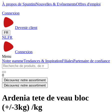
À propos de Spuntini
Nouvelles & Evénements
Offres d'emploi
Connexion
Devenir client
FR
NL
FR
Connexion
Menu
Notre gamme
Tendances & Inspiration
Filiales
Partenaire de confiance
0
Découvrez notre assortiment
Découvrez notre assortiment
Ardenia tete de veau bloc
(+/-3kg) /kg