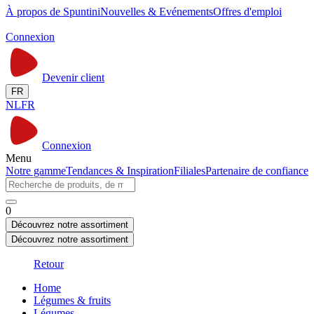
À propos de Spuntini
Nouvelles & Evénements
Offres d'emploi
Connexion
Devenir client
FR
NL
FR
Connexion
Menu
Notre gamme
Tendances & Inspiration
Filiales
Partenaire de confiance
0
Découvrez notre assortiment
Découvrez notre assortiment
Retour
Home
Légumes & fruits
Légumes