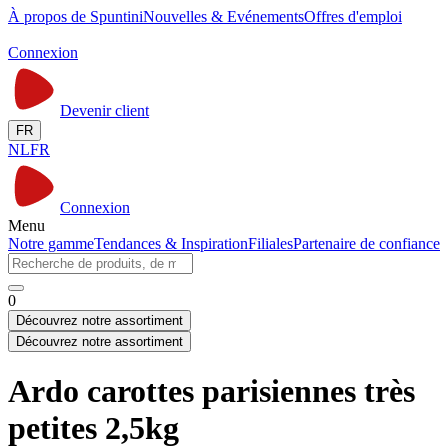
À propos de Spuntini
Nouvelles & Evénements
Offres d'emploi
Connexion
Devenir client
FR
NL
FR
Connexion
Menu
Notre gamme
Tendances & Inspiration
Filiales
Partenaire de confiance
0
Découvrez notre assortiment
Découvrez notre assortiment
Ardo carottes parisiennes très
petites 2,5kg