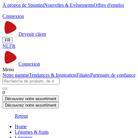
À propos de Spuntini
Nouvelles & Evénements
Offres d'emploi
Connexion
Devenir client
FR
NL
FR
Connexion
Menu
Notre gamme
Tendances & Inspiration
Filiales
Partenaire de confiance
0
Découvrez notre assortiment
Découvrez notre assortiment
Retour
Home
Légumes & fruits
Légumes