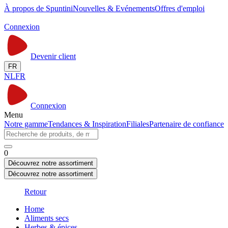
À propos de Spuntini
Nouvelles & Evénements
Offres d'emploi
Connexion
Devenir client
FR
NL
FR
Connexion
Menu
Notre gamme
Tendances & Inspiration
Filiales
Partenaire de confiance
0
Découvrez notre assortiment
Découvrez notre assortiment
Retour
Home
Aliments secs
Herbes & épices