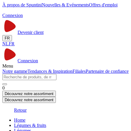
À propos de Spuntini
Nouvelles & Evénements
Offres d'emploi
Connexion
Devenir client
FR
NL
FR
Connexion
Menu
Notre gamme
Tendances & Inspiration
Filiales
Partenaire de confiance
0
Découvrez notre assortiment
Découvrez notre assortiment
Retour
Home
Légumes & fruits
Légumes